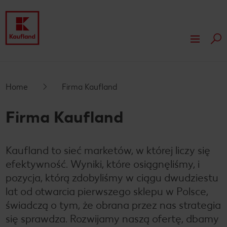
Szuk
Przejdź do
Firma Kaufland
Główna treść
Nasze wartości
Odpowiedzialność
Home
Firma Kaufland
Stopka
Nasza kultura pracy
Nasze wyróżnienia
Prasa
Firma Kaufland
Pływający pasek boczny
Compliance
My dla Ciebie
Nieruchomości
Kaufland to sieć marketów, w której liczy się
Marki własne Kauflandu
Wynajem powierzchni i reklama
efektywność. Wyniki, które osiągnęliśmy, i
Ekspansja
pozycja, którą zdobyliśmy w ciągu dwudziestu
lat od otwarcia pierwszego sklepu w Polsce,
Działki na sprzedaż
świadczą o tym, że obrana przez nas strategia
się sprawdza. Rozwijamy naszą ofertę, dbamy
Inwestycje