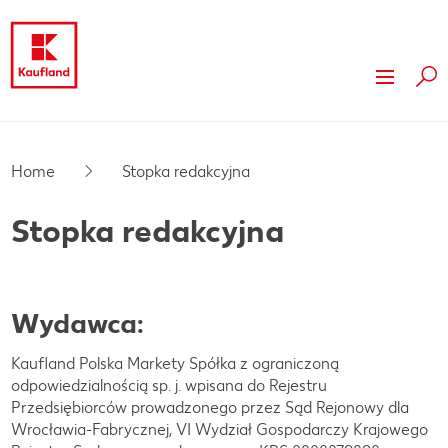
Szuk
Przejdź do
Firma Kaufland
Główna treść
Nasze wartości
Odpowiedzialność
Home
Stopka redakcyjna
Stopka
Nasza kultura pracy
Nasze wyróżnienia
Prasa
Stopka redakcyjna
Pływający pasek boczny
Compliance
My dla Ciebie
Nieruchomości
Marki własne Kauflandu
Wynajem powierzchni i reklama
Wydawca:
Ekspansja
Kaufland Polska Markety Spółka z ograniczoną
odpowiedzialnością sp. j. wpisana do Rejestru
Działki na sprzedaż
Przedsiębiorców prowadzonego przez Sąd Rejonowy dla
Wrocławia-Fabrycznej, VI Wydział Gospodarczy Krajowego
Inwestycje