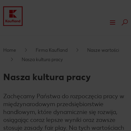
Szuk
Przejdź do
Firma Kaufland
Główna treść
Nasze wartości
Odpowiedzialność
Home
Firma Kaufland
Nasze wartości
Stopka
Nasza kultura pracy
Nasza kultura pracy
Nasze wyróżnienia
Prasa
Pływający pasek boczny
Nasza kultura pracy
Compliance
My dla Ciebie
Nieruchomości
Marki własne Kauflandu
Wynajem powierzchni i reklama
Zachęcamy Państwa do rozpoczęcia pracy w
Ekspansja
międzynarodowym przedsiębiorstwie
handlowym, które dynamicznie się rozwija,
Działki na sprzedaż
osiągając coraz lepsze wyniki oraz zawsze
stosuje zasady fair play. Na tych wartościach
Inwestycje