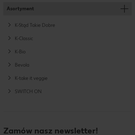
Asortyment
K-Stąd Takie Dobre
K-Classic
K-Bio
Bevola
K-take it veggie
SWITCH ON
Zamów nasz newsletter!