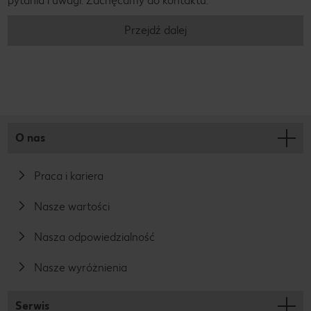
pytania i uwagi. Zachęcamy do kontaktu.
Przejdź dalej
O nas
Praca i kariera
Nasze wartości
Nasza odpowiedzialność
Nasze wyróżnienia
Serwis