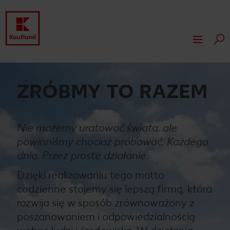
Szuk
Przejdź do
Firma Kaufland
Główna treść
Nasze wartości
ZRÓBMY TO RAZEM
Odpowiedzialność
Stopka
Nasza kultura pracy
Nasze wyróżnienia
Prasa
Pływający pasek boczny
Nie możemy uratować świata, ale
Compliance
My dla Ciebie
Nieruchomości
powinniśmy chociaż próbować. Każdego
Marki własne Kauflandu
Wynajem powierzchni i reklama
dnia
.
Przez proste działanie
.
Dzięki realizowaniu tego motto
Ekspansja
codzienne stajemy się lepszą firmą, która
Działki na sprzedaż
rozwija się w sposób zrównoważony z
poszanowaniem i odpowiedzialnością
Inwestycje