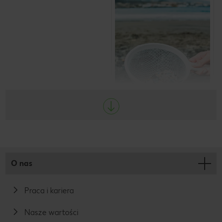
całym świecie.
W ostatnich latach dużo mówi
się zwłaszcza o mikroplastiku,
a my staramy się
wyeliminować go wszędzie
tam, gdzie to możliwe. Bo w
Kauflandzie bierzemy
odpowiedzialność za naszych
Klientów i środowisko
naturalne.
O nas
Praca i kariera
Nasze wartości