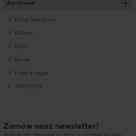
Asortyment
K-Stąd Takie Dobre
K-Classic
K-Bio
Bevola
K-take it veggie
SWITCH ON
Zamów nasz newsletter!
Wyślij do nas zgłoszenie już teraz, a co tydzień na Twój