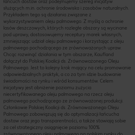
łańcuch dostaw oraz podejmujemy szereg inicjatyw
służących m.in. ochronie środowiska i zasobów naturalnych.
Przykładem tego są działania związane z
wykorzystywaniem oleju palmowego. Z myślą o ochronie
lasów deszczowych, których rozległe obszary są wycinane
pod uprawy, dostosowujemy receptury marek własnych,
zmniejszając udział oleju palmowego i korzystając z oleju
palmowego pochodzącego ze zrównoważonych upraw.
Chcąc rozwinąć działania w tym obszarze, Kaufland
dołączył do Polskiej Koalicji ds. Zrównoważonego Oleju
Palmowego. Jest to kolejny krok mający na celu promowanie
odpowiedzialnych praktyk, a co za tym idzie budowanie
świadomości na rynku i wśród konsumentów. Celem
inicjatywy jest obniżenie poziomu zużycia
niecertyfikowanego oleju palmowego na rzecz oleju
palmowego pochodzącego ze zrównoważonej produkcji.
Członkowie Polskiej Koalicji ds. Zrównoważonego Oleju
Palmowego zobowiązują się do optymalizacji łańcucha
dostaw oraz jego transparentności, a także stawiają sobie
za cel strategiczny osiągnięcie poziomu 100%
zrównoważonego oleju palmowego na polskim rynku do