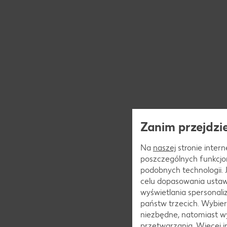
Zanim przejdzie
Na
naszej
stronie interne
poszczególnych funkcjo
podobnych technologii.
celu dopasowania ustaw
wyświetlania spersonal
państw trzecich. Wybier
niezbędne, natomiast w
przetwarzania. Więcej i