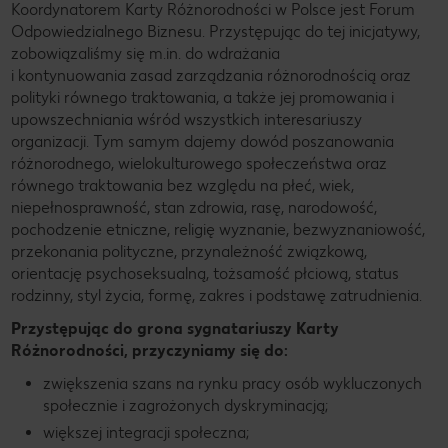
Koordynatorem Karty Różnorodności w Polsce jest Forum
Odpowiedzialnego Biznesu. Przystępując do tej inicjatywy,
zobowiązaliśmy się m.in. do wdrażania
i kontynuowania zasad zarządzania różnorodnością oraz
polityki równego traktowania, a także jej promowania i
upowszechniania wśród wszystkich interesariuszy
organizacji. Tym samym dajemy dowód poszanowania
różnorodnego, wielokulturowego społeczeństwa oraz
równego traktowania bez względu na płeć, wiek,
niepełnosprawność, stan zdrowia, rasę, narodowość,
pochodzenie etniczne, religię wyznanie, bezwyznaniowość,
przekonania polityczne, przynależność związkową,
orientację psychoseksualną, tożsamość płciową, status
rodzinny, styl życia, formę, zakres i podstawę zatrudnienia.
Przystępując do grona sygnatariuszy Karty
Różnorodności, przyczyniamy się do:
zwiększenia szans na rynku pracy osób wykluczonych
społecznie i zagrożonych dyskryminacją;
większej integracji społeczna;