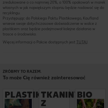
zredukowane o co najmniej 20%, a 100% opakowań w marek
własnych w jak największym stopniu będzie nadawać się do
recyklingu.
Przystępując do Polskiego Paktu Plastikowego, Kaufland
wniesie swoje dotychczasowe doświadczenie w walce z
plastikiem oraz będzie podejmował kolejne działania w
trosce o środowisko.
Więcej informacji o Pakcie dostępnych jest
TUTAJ
.
ZRÓBMY TO RAZEM.
To może Cię również zainteresować
PLASTIK
TKANINY
BIO
Więcej
Więcej
Z
Do 2025 roku
W naszej ofercie