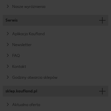
środowisk
Nasze wyróżnienia
a
warunkam
Serwis
i produkcji
w tych
Aplikacja Kaufland
miejscach.
Newsletter
FAQ
Kontakt
Godziny otwarcia sklepów
sklep.kaufland.pl
Aktualna oferta