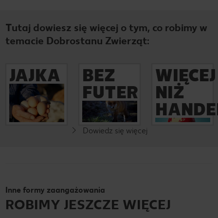
Tutaj dowiesz się więcej o tym, co robimy w
temacie Dobrostanu Zwierząt:
JAJKA
BEZ
WIĘCEJ
Więcej
FUTER
NIŻ
Więcej
Za cel obraliśmy
HANDE
Więcej
rezygnację,
Jesteśmy
najpóźniej do
uczestnikami
2025 roku, z
Raport
Dowiedz się więcej
programu Fur
jajek
zrównoważoneg
Free Retailer.
pochodzących z
o rozwoju
Tym samym
chowu
Pierwszy raport
rezygnujemy z
klatkowego i
w historii naszej
produktów
chowu w małych
firmy,
wykonanych z
grupach.
przygotowany
Inne formy zaangażowania
naturalnego
Dotyczy to
według
futra i artykułów
ROBIMY JESZCZE WIĘCEJ
zarówno
wytycznych GRI,
nim obszytych.
świeżych jajek,
który w