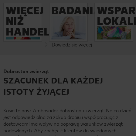
WIĘCEJ
BADANIA
WSPAR
Więcej
NIŻ
LOKAL
Więcej
W trosce o
HANDEL
Więcej
zdrowie kobiet
Aktywnie
organizujemy
wspieramy
bezpłatne
Raport
Dowiedz się więcej
najciekawsze
badania
zrównoważoneg
inicjatywy
mammograficzn
o rozwoju
lokalnych
e. Panie między
Pierwszy raport
społeczności w
45. a 74. rokiem
w historii naszej
regionach całej
Dobrostan zwierząt
życia mogą
firmy,
Polski. Pomagam
korzystać z
SZACUNEK DLA KAŻDEJ
przygotowany
y finansowo i
badań w
według
rzeczowo m.in.:
mobilnych
ISTOTY ŻYJĄCEJ
wytycznych GRI,
szkołom, klubom
pracowniach
który w
sportowym,
naszych
kompleksowy i
domom dziecka
partnerów,
transparentny
Kasia to nasz Ambasador dobrostanu zwierząt. Na co dzień
czy schroniskom
które znajdują
sposób
dla zwierząt.
jest odpowiedzialna za zakup drobiu i współpracując z
się na
dokumentuje
Zgłoś nam
parkingach przy
dostawcami ma wpływ na poprawę warunków zwierząt
nasze działania i
inicjatywę, w
wybranych
hodowlanych. Aby zachęcić klientów do świadomych
osiągnięcia na
którą też
marketach