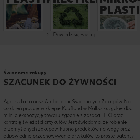
PLAST
Więcej
Efektywne i
Do 2025 roku
odpowiedzialne
chcemy
wykorzystanie
W ostatnich
zmniejszyć
zasobów
latach dużo
zużycie tworzyw
Dowiedz się więcej
mówi się
sztucznych o co
Aby stopniowo
zwłaszcza o
najmniej 20
redukować nasz
mikroplastiku, a
procent we
ślad ekologiczny,
my staramy się
wszystkich
uwrażliwiamy
wyeliminować
krajach, w
naszych
go wszędzie
których działa
pracowników na
Świadome zakupy
tam, gdzie to
nasza firma.
kwestie
możliwe. Bo w
SZACUNEK DO ŻYWNOŚCI
Zaplanowaliśmy
ekologiczne,
Kauflandzie
również szereg
określamy
bierzemy
działań w
działania oraz
odpowiedzialno
ramach strategii
proponujemy
Agnieszka to nasz Ambasador Świadomych Zakupów. Na
ść za naszych
REset Plastic
naszym klientom
co dzień pracuje w sklepie Kaufland w Malborku, gdzie dba
Klientów i
mającej na celu
możliwości
środowisko
m.in. o ekspozycję towaru zgodnie z zasadą FIFO oraz
zwalczanie
odpowiedzialne
naturalne.
tworzyw
go korzystania z
kontrolę świeżości artykułów. Jest świadoma, że robienie
sztucznych.
zasobów.
przemyślanych zakupów, kupno produktów na wagę oraz
odpowiednie przechowywanie artykułów to proste patenty