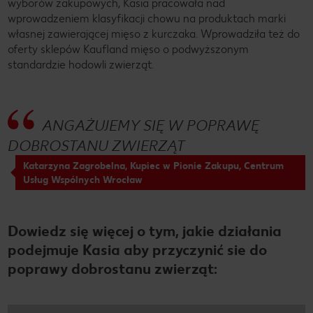
wyborów zakupowych, Kasia pracowała nad
rzecz
możemy się
Kauflandu.
wprowadzeniem klasyfikacji chowu na produktach marki
zrównoważoneg
zaangażować!
Sprawdź
własnej zawierającej mięso z kurczaka. Wprowadziła też do
o rozwoju.
aktualny plan z
oferty sklepów Kaufland mięso o podwyższonym
dokładnymi
standardzie hodowli zwierząt.
terminami i
miejscami
badań >
ANGAŻUJEMY SIĘ W POPRAWĘ
DOBROSTANU ZWIERZĄT
Katarzyna Zagrobelna, Kupiec w Pionie Zakupu, Centrum
Usług Wspólnych Wrocław
Dowiedz się więcej o tym, jakie działania
podejmuje Kasia aby przyczynić sie do
poprawy dobrostanu zwierząt: