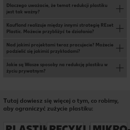
Dlaczego uważacie, że temat redukcji plastiku
jest tak ważny?
Kaufland realizuje między innymi strategię REset
Plastic. Możecie przybliżyć te działania?
Nad jakimi projektami teraz pracujecie? Możecie
podzielić się jakimiś przykładami?
Jakie są Wasze sposoby na redukcję plastiku w
życiu prywatnym?
Tutaj dowiesz się więcej o tym, co robimy,
aby ograniczyć zużycie plastiku:
PLASTIK
RECYKLING
MIKRO
Więcej
Więcej