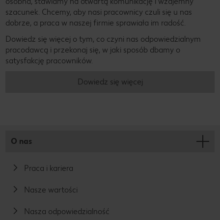
osobna, stawiamy na otwartą komunikację i wzajemny
ne.
szacunek. Chcemy, aby nasi pracownicy czuli się u nas
Dlatego
dobrze, a praca w naszej firmie sprawiała im radość.
uważnie
Dowiedz się więcej o tym, co czyni nas odpowiedzialnym
przygląda
pracodawcą i przekonaj się, w jaki sposób dbamy o
satysfakcję pracowników.
my się
surowcom
Dowiedz się więcej
pochodzą
cym z
innych
krajów,
O nas
opowiadaj
ąc się za
Praca i kariera
odpowied
zialnymi i
Nasze wartości
przyjazny
mi dla
Nasza odpowiedzialność