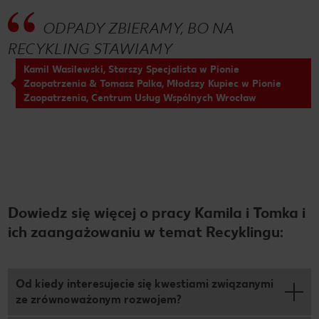
ODPADY ZBIERAMY, BO NA
RECYKLING STAWIAMY
Kamil Wasilewski, Starszy Specjalista w Pionie
Zaopatrzenia & Tomasz Palka, Młodszy Kupiec w Pionie
Zaopatrzenia, Centrum Usług Wspólnych Wrocław
Dowiedz się więcej o pracy Kamila i Tomka i
ich zaangażowaniu w temat Recyklingu:
Od kiedy interesujecie się kwestiami związanymi
ze zrównoważonym rozwojem?